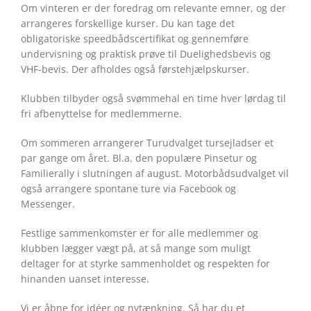
Om vinteren er der foredrag om relevante emner, og der
arrangeres forskellige kurser. Du kan tage det
obligatoriske speedbådscertifikat og gennemføre
undervisning og praktisk prøve til Duelighedsbevis og
VHF-bevis. Der afholdes også førstehjælpskurser.
Klubben tilbyder også svømmehal en time hver lørdag til
fri afbenyttelse for medlemmerne.
Om sommeren arrangerer Turudvalget tursejladser et
par gange om året. Bl.a. den populære Pinsetur og
Familierally i slutningen af august. Motorbådsudvalget vil
også arrangere spontane ture via Facebook og
Messenger.
Festlige sammenkomster er for alle medlemmer og
klubben lægger vægt på, at så mange som muligt
deltager for at styrke sammenholdet og respekten for
hinanden uanset interesse.
Vi er åbne for idéer og nytænkning. Så har du et