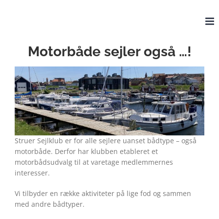
Skip
to
content
Motorbåde sejler også …!
Struer Sejlklub er for alle sejlere uanset bådtype – også
motorbåde. Derfor har klubben etableret et
motorbådsudvalg til at varetage medlemmernes
interesser.
Vi tilbyder en række aktiviteter på lige fod og sammen
med andre bådtyper.