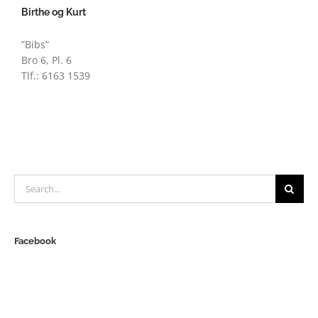
Birthe og Kurt
”Bibs”
Bro 6, Pl. 6
Tlf.: 6163 1539
Search
for:
Facebook