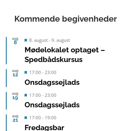
Kommende begivenheder
aug
Fremhævet
8. august
-
9. august
8
Mødelokalet optaget –
Spedbådskursus
aug
Fremhævet
17:00
-
23:00
12
Onsdagssejlads
aug
Fremhævet
17:00
-
23:00
19
Onsdagssejlads
aug
Fremhævet
17:00
-
19:00
21
Fredagsbar