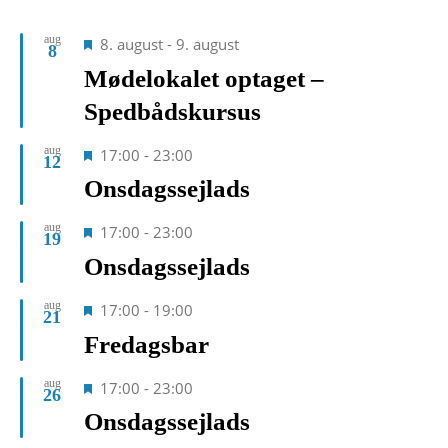
aug
Fremhævet
8. august
-
9. august
8
Mødelokalet optaget –
Spedbådskursus
aug
Fremhævet
17:00
-
23:00
12
Onsdagssejlads
aug
Fremhævet
17:00
-
23:00
19
Onsdagssejlads
aug
Fremhævet
17:00
-
19:00
21
Fredagsbar
aug
Fremhævet
17:00
-
23:00
26
Onsdagssejlads