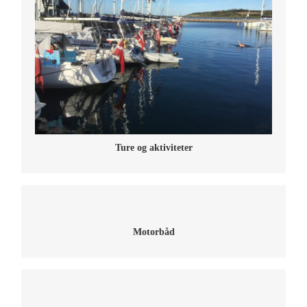
Ture og aktiviteter
Læs mere om klubbens motorbådsudvalg her
Motorbåd
Læs mere om vores klubhus her