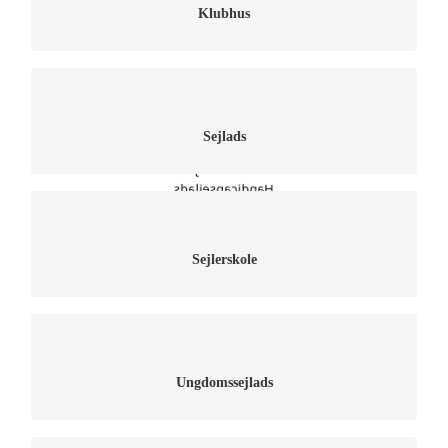
Klubhus
Læs mere om klubbens sejladser her
Onsdagssejlads
Sejlads
Sejlads for kvinder
Modelbådssejlads
Handicapsejlads
Pressemeddelelser
Læs mere om klubbens sejlerskole her
Sejlerskole
Læs mere om klubbens ungdomsafdeling her
Ungdomssejlads