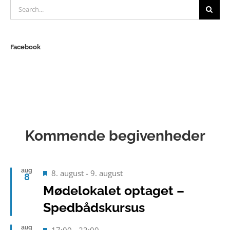
Search
for:
Facebook
Kommende begivenheder
aug
Fremhævet
8. august
-
9. august
8
Mødelokalet optaget –
Spedbådskursus
aug
Fremhævet