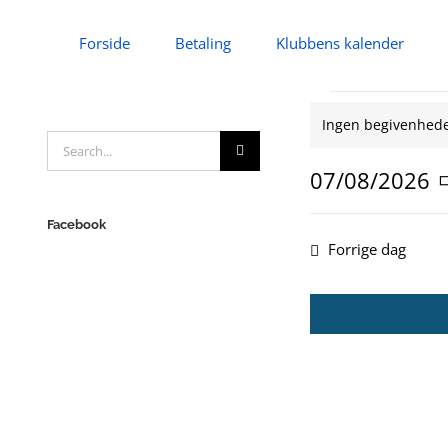
Skip
to
Forside
Betaling
Klubbens kalender
content
Begiven
Ingen begivenheder
Notice
Search
for
for:
07/08/2026
7.
Vælg
dato.
Facebook
august
Forrige dag
2026