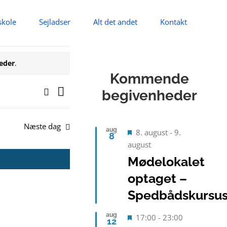
skole
Sejladser
Alt det andet
Kontakt
eder
.
Kommende
Begivenhed
Søg
begivenheder
Begivenheder
Dag
efter
Visninger
Søgning
begivenheder
Navigation
Næste dag
og
aug
Fremhævet
8. august
-
9.
8
august
visninger
Mødelokalet
Navigation
optaget –
Spedbådskursu
aug
Fremhævet
17:00
-
23:00
12