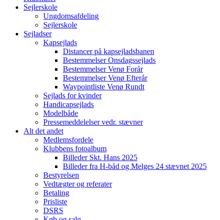
Sejlerskole
Ungdomsafdeling
Sejlerskole
Sejladser
Kapsejlads
Distancer på kapsejladsbanen
Bestemmelser Onsdagssejlads
Bestemmelser Venø Forår
Bestemmelser Venø Efterår
Waypointliste Venø Rundt
Sejlads for kvinder
Handicapsejlads
Modelbåde
Pressemeddelelser vedr. stævner
Alt det andet
Medlemsfordele
Klubbens fotoalbum
Billeder Skt. Hans 2025
Billeder fra H-båd og Melges 24 stævnet 2025
Bestyrelsen
Vedtægter og referater
Betaling
Prisliste
DSRS
Køb og salg