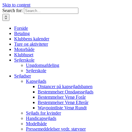
Skip to content
Search for:
Forside
Betaling
Klubbens kalender
Ture og aktiviteter
Motorbåde
Klubhuset
Sejlerskole
Ungdomsafdeling
Sejlerskole
Sejladser
Kapsejlads
Distancer på kapsejladsbanen
Bestemmelser Onsdagssejlads
Bestemmelser Venø Forår
Bestemmelser Venø Efterår
Waypointliste Venø Rundt
Sejlads for kvinder
Handicapsejlads
Modelbåde
Pressemeddelelser vedr. stævner