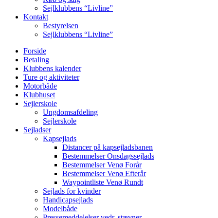
Sejlklubbens “Livline”
Kontakt
Bestyrelsen
Sejlklubbens “Livline”
Forside
Betaling
Klubbens kalender
Ture og aktiviteter
Motorbåde
Klubhuset
Sejlerskole
Ungdomsafdeling
Sejlerskole
Sejladser
Kapsejlads
Distancer på kapsejladsbanen
Bestemmelser Onsdagssejlads
Bestemmelser Venø Forår
Bestemmelser Venø Efterår
Waypointliste Venø Rundt
Sejlads for kvinder
Handicapsejlads
Modelbåde
Pressemeddelelser vedr. stævner