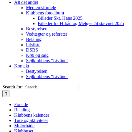
Alt det andet
Medlemsfordele
Klubbens fotoalbum
Billeder Skt. Hans 2025
Billeder fra H-båd og Melges 24 stævnet 2025
Bestyrelsen
Vedtægter og referater
Betaling
Prisliste
DSRS
Køb og salg
Sejlklubbens “Livline”
Kontakt
Bestyrelsen
Sejlklubbens “Livline”
Search for:
Forside
Betaling
Klubbens kalender
Ture og aktiviteter
Motorbåde
Klubhuset